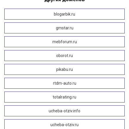
blogarbik.ru
gmstar.ru
mebforum.ru
oborot.ru
pikabu.ru
rtdm-auto.ru
totalrating.ru
ucheba-otziv.info
ucheba-otziv.ru