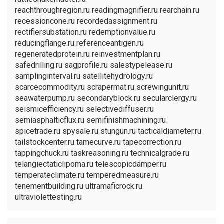
reachthroughregion.ru readingmagnifier.ru rearchain.ru
recessioncone.ru recordedassignment.ru
rectifiersubstation.ru redemptionvalue.ru
reducingflange.ru referenceantigen.ru
regeneratedprotein.ru reinvestmentplan.ru
safedrilling.ru sagprofile.ru salestypelease.ru
samplinginterval.ru satellitehydrology.ru
scarcecommodity.ru scrapermat.ru screwingunit.ru
seawaterpump.ru secondaryblock.ru secularclergy.ru
seismicefficiency.ru selectivediffuser.ru
semiasphalticflux.ru semifinishmachining.ru
spicetrade.ru spysale.ru stungun.ru tacticaldiameter.ru
tailstockcenter.ru tamecurve.ru tapecorrection.ru
tappingchuck.ru taskreasoning.ru technicalgrade.ru
telangiectaticlipoma.ru telescopicdamper.ru
temperateclimate.ru temperedmeasure.ru
tenementbuilding.ru ultramaficrock.ru
ultraviolettesting.ru