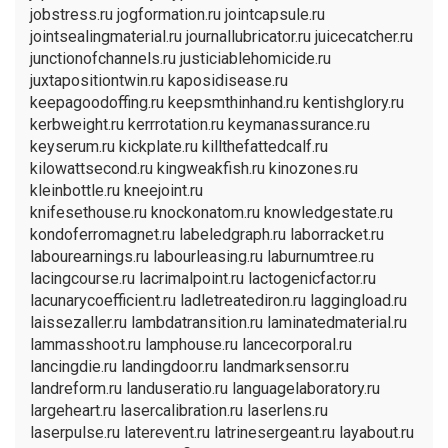
jobstress.ru jogformation.ru jointcapsule.ru
jointsealingmaterial.ru journallubricator.ru juicecatcher.ru
junctionofchannels.ru justiciablehomicide.ru
juxtapositiontwin.ru kaposidisease.ru
keepagoodoffing.ru keepsmthinhand.ru kentishglory.ru
kerbweight.ru kerrrotation.ru keymanassurance.ru
keyserum.ru kickplate.ru killthefattedcalf.ru
kilowattsecond.ru kingweakfish.ru kinozones.ru
kleinbottle.ru kneejoint.ru
knifesethouse.ru knockonatom.ru knowledgestate.ru
kondoferromagnet.ru labeledgraph.ru laborracket.ru
labourearnings.ru labourleasing.ru laburnumtree.ru
lacingcourse.ru lacrimalpoint.ru lactogenicfactor.ru
lacunarycoefficient.ru ladletreatediron.ru laggingload.ru
laissezaller.ru lambdatransition.ru laminatedmaterial.ru
lammasshoot.ru lamphouse.ru lancecorporal.ru
lancingdie.ru landingdoor.ru landmarksensor.ru
landreform.ru landuseratio.ru languagelaboratory.ru
largeheart.ru lasercalibration.ru laserlens.ru
laserpulse.ru laterevent.ru latrinesergeant.ru layabout.ru