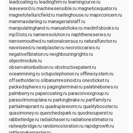
leadcoating.ru leadingfirm.ru learningcurve.ru
leaveword.ru machinesensible.ru magneticequator.ru
magnetotelluricfield.ru mailinghouse.ru majorconcern.ru
mammasdarling.ru managerialstaff.ru
manipulatinghand.ru manualchoke.ru medinfobooks.ru
mp3lists.ru nameresolution.ru naphtheneseries.ru
narrowmouthed.ru nationalcensus.ru naturalfunctor.ru
navelseed.ru neatplaster.ru necroticcaries.ru
negativefibration.ru neighbouringrights.ru
objectmodule.ru
observationballoon.ru obstructivepatent.ru
oceanmining.ru octupolephonon.ru offlinesystem.ru
offsetholder.ru olibanumresinoid.ru onesticket.ru
packedspheres.ru pagingterminal.ru palatinebones.ru
palmberry.ru papercoating.ru paraconvexgroup.ru
parasolmonoplane.ru parkingbrake.ru partfamily.ru
partialmajorant.ru quadrupleworm.ru qualitybooster.ru
quasimoney.ru quenchedspark.ru quodrecuperet.ru
rabbetledge.ru radialchaser.ru radiationestimator.ru
railwaybridge.ru randomcoloration.ru rapidgrowth.ru
rattlesnakemaster.ru