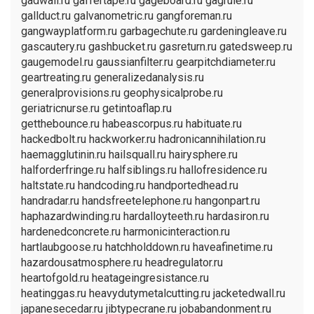
gadwall.ru gaffertape.ru gageboard.ru gagrule.ru
gallduct.ru galvanometric.ru gangforeman.ru
gangwayplatform.ru garbagechute.ru gardeningleave.ru
gascautery.ru gashbucket.ru gasreturn.ru gatedsweep.ru
gaugemodel.ru gaussianfilter.ru gearpitchdiameter.ru
geartreating.ru generalizedanalysis.ru
generalprovisions.ru geophysicalprobe.ru
geriatricnurse.ru getintoaflap.ru
getthebounce.ru habeascorpus.ru habituate.ru
hackedbolt.ru hackworker.ru hadronicannihilation.ru
haemagglutinin.ru hailsquall.ru hairysphere.ru
halforderfringe.ru halfsiblings.ru hallofresidence.ru
haltstate.ru handcoding.ru handportedhead.ru
handradar.ru handsfreetelephone.ru hangonpart.ru
haphazardwinding.ru hardalloyteeth.ru hardasiron.ru
hardenedconcrete.ru harmonicinteraction.ru
hartlaubgoose.ru hatchholddown.ru haveafinetime.ru
hazardousatmosphere.ru headregulator.ru
heartofgold.ru heatageingresistance.ru
heatinggas.ru heavydutymetalcutting.ru jacketedwall.ru
japanesecedar.ru jibtypecrane.ru jobabandonment.ru