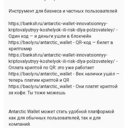
Инструмент для бизнеса и частных пользователей
https://banksh.ru/antarctic-wallet-innovatsionnyy-
kriptovalyutnyy-koshelyok-ili-risk-dlya-polzovateley/ -
Один код — и деньги ушли в блокчейн
https://baoly.ru/antarctic_wallet - QR-код — билет в
криптомир
https://banksh.ru/antarctic-wallet-innovatsionnyy-
kriptovalyutnyy-koshelyok-ili-risk-dlya-polzovateley/ -
Оплата криптой по QR: это уже работает
https://baoly.ru/antarctic_wallet - Век налички ушёл —
теперь платим криптой и QR
https://baoly.ru/antarctic_wallet - Они платят криптой
за кофе. Ты тоже можешь
Antarctic Wallet может стать удобной платформой
как для обычных пользователей, так и для
компаний.