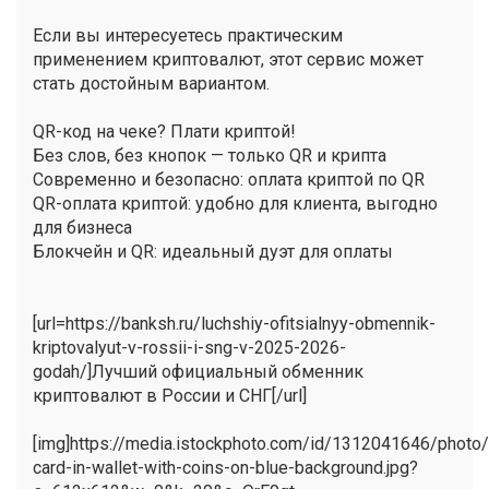
Если вы интересуетесь практическим
применением криптовалют, этот сервис может
стать достойным вариантом.
QR-код на чеке? Плати криптой!
Без слов, без кнопок — только QR и крипта
Современно и безопасно: оплата криптой по QR
QR-оплата криптой: удобно для клиента, выгодно
для бизнеса
Блокчейн и QR: идеальный дуэт для оплаты
[url=https://banksh.ru/luchshiy-ofitsialnyy-obmennik-
kriptovalyut-v-rossii-i-sng-v-2025-2026-
godah/]Лучший официальный обменник
криптовалют в России и СНГ[/url]
[img]https://media.istockphoto.com/id/1312041646/photo/
card-in-wallet-with-coins-on-blue-background.jpg?