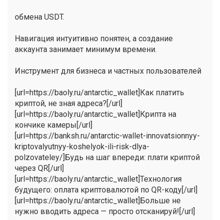
обмена USDT.
Навигация интуитивно понятен, а создание
аккаунта занимает минимум времени.
Инструмент для бизнеса и частных пользователей
[url=https://baoly.ru/antarctic_wallet]Как платить
криптой, не зная адреса?[/url]
[url=https://baoly.ru/antarctic_wallet]Крипта на
кончике камеры[/url]
[url=https://banksh.ru/antarctic-wallet-innovatsionnyy-
kriptovalyutnyy-koshelyok-ili-risk-dlya-
polzovateley/]Будь на шаг впереди: плати криптой
через QR[/url]
[url=https://baoly.ru/antarctic_wallet]Технология
будущего: оплата криптовалютой по QR-коду[/url]
[url=https://baoly.ru/antarctic_wallet]Больше не
нужно вводить адреса — просто отсканируй![/url]