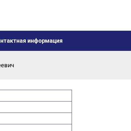
нтактная информация
еевич