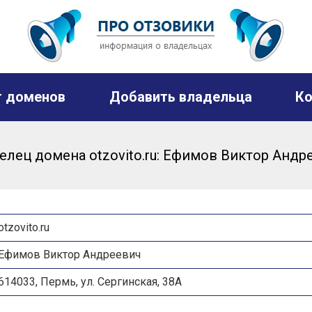
г доменов
Добавить владельца
Ко
елец домена otzovito.ru: Ефимов Виктор Андр
otzovito.ru
Ефимов Виктор Андреевич
614033, Пермь, ул. Сергинская, 38А