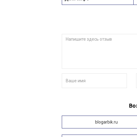
Во
blogarbik.ru