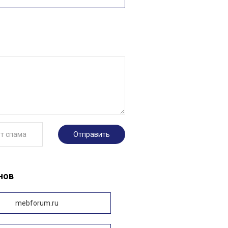
Отправить
нов
gmstar.ru
mebforum.ru